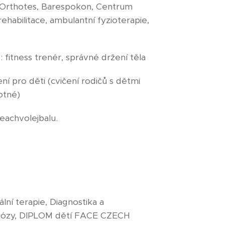
, Orthotes, Barespokon, Centrum
ehabilitace, ambulantní fyzioterapie,
: fitness trenér, správné držení těla
ení pro děti (cvičení rodičů s dětmi
otné)
eachvolejbalu.
lní terapie, Diagnostika a
oliózy, DIPLOM dětí FACE CZECH