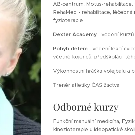
AB-centrum, Motus-rehabilitace
RehaMed - rehabilitace, léčebná r
fyzioterapie
Dexter Academy
- vedení kurzů 
Pohyb
dětem
- vedení lekcí cvič
včetně kojenců, předškoláci, těh
Výkonnostní hráčka volejbalu a b
Trenér atletiky ČAS žactva
Odborné kurzy
Funkční manuální medicína, Fyziká
kinezioterapie u ideopatické sk