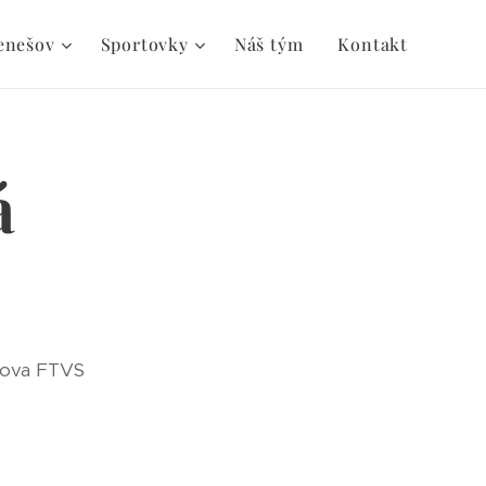
enešov
Sportovky
Náš tým
Kontakt
á
rlova FTVS